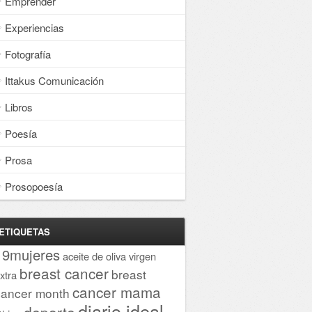
Emprender
Experiencias
Fotografía
Ittakus Comunicación
Libros
Poesía
Prosa
Prosopoesía
ETIQUETAS
19mujeres
aceite de oliva virgen
breast cancer
breast
xtra
cancer mama
cancer month
diario ideal
deporte