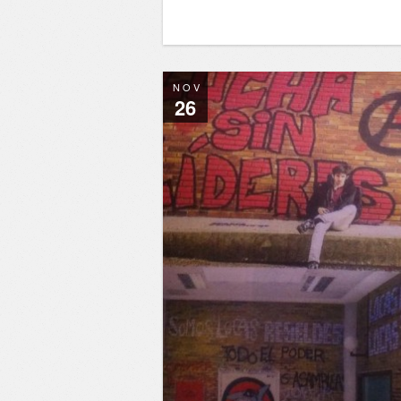
NOV
26