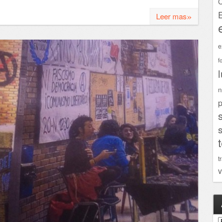
C
»
Leer mas
e
f
n
p
t
v
A