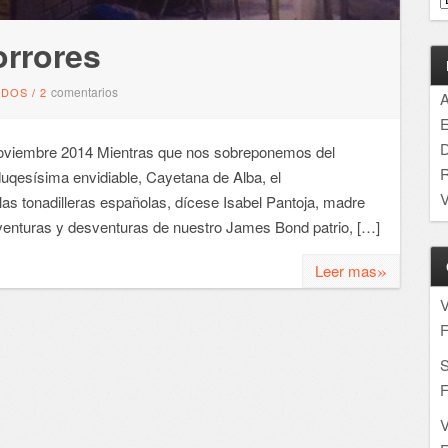
orrores
comentarios
NDOS
/
2
A
E
D
iembre 2014 Mientras que nos sobreponemos del
R
duqesísima envidiable, Cayetana de Alba, el
V
las tonadilleras españolas, dícese Isabel Pantoja, madre
 aventuras y desventuras de nuestro James Bond patrio, […]
»
Leer mas
F
S
F