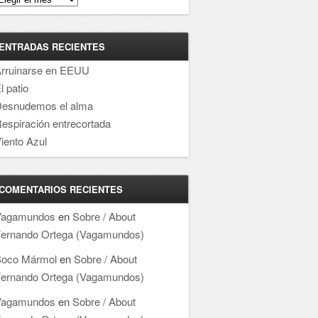
ENTRADAS RECIENTES
rruinarse en EEUU
l patio
esnudemos el alma
espiración entrecortada
iento Azul
COMENTARIOS RECIENTES
Vagamundos
en
Sobre / About
ernando Ortega (Vagamundos)
oco Mármol
en
Sobre / About
ernando Ortega (Vagamundos)
Vagamundos
en
Sobre / About