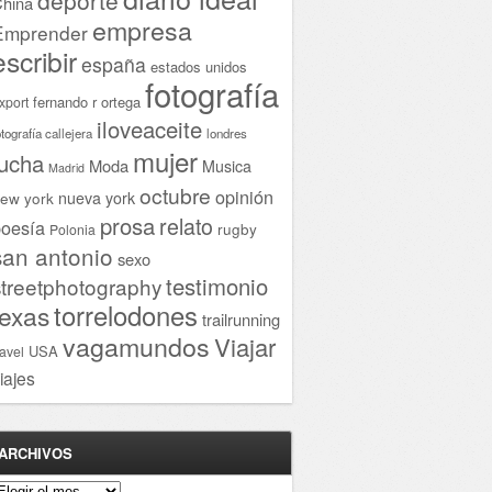
hina
empresa
Emprender
escribir
españa
estados unidos
fotografía
fernando r ortega
xport
iloveaceite
otografía callejera
londres
mujer
lucha
Moda
Musica
Madrid
octubre
opinión
ew york
nueva york
prosa
relato
oesía
rugby
Polonia
san antonio
sexo
testimonio
streetphotography
torrelodones
texas
trailrunning
vagamundos
Viajar
USA
ravel
iajes
ARCHIVOS
rchivos