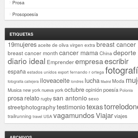
Prosa
Prosopoesía
ETIQUETAS
breast cancer
19mujeres
aceite de oliva virgen extra
cancer mama
deporte
breast cancer month
China
diario ideal
escribir
empresa
Emprender
fotograf
españa
estados unidos
fernando r ortega
export
muj
iloveaceite
lucha
Moda
fotografía callejera
londres
Madrid
octubre
opinión
poesía
Musica
nueva york
new york
Polonia
san antonio
prosa
relato
sexo
rugby
torrelodon
texas
testimonio
streetphotography
vagamundos
Viajar
viajes
trailrunning
USA
travel
ARCHIVOS