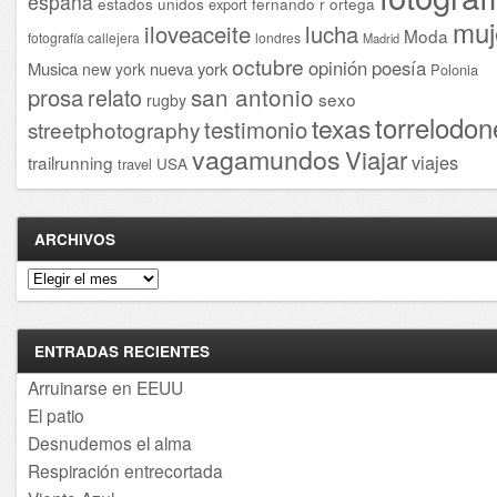
españa
estados unidos
fernando r ortega
export
muj
iloveaceite
lucha
Moda
fotografía callejera
londres
Madrid
octubre
opinión
poesía
Musica
nueva york
new york
Polonia
san antonio
prosa
relato
sexo
rugby
torrelodon
texas
testimonio
streetphotography
vagamundos
Viajar
viajes
trailrunning
USA
travel
ARCHIVOS
Archivos
ENTRADAS RECIENTES
Arruinarse en EEUU
El patio
Desnudemos el alma
Respiración entrecortada