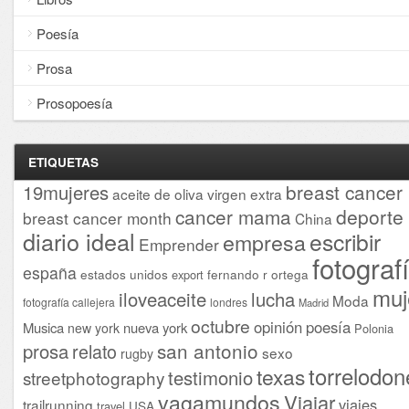
Poesía
Prosa
Prosopoesía
ETIQUETAS
breast cancer
19mujeres
aceite de oliva virgen extra
cancer mama
deporte
breast cancer month
China
diario ideal
escribir
empresa
Emprender
fotograf
españa
estados unidos
fernando r ortega
export
muj
iloveaceite
lucha
Moda
fotografía callejera
londres
Madrid
octubre
opinión
poesía
Musica
nueva york
new york
Polonia
san antonio
prosa
relato
sexo
rugby
torrelodon
texas
testimonio
streetphotography
vagamundos
Viajar
viajes
trailrunning
USA
travel