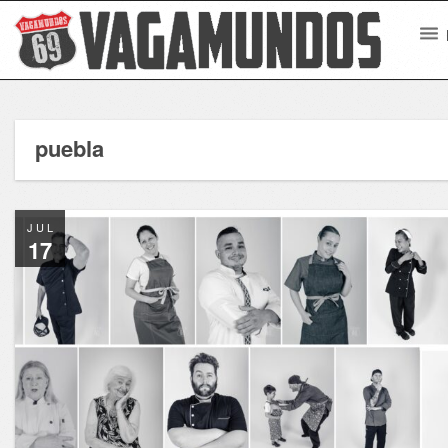
puebla
JUL
17