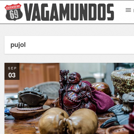
pujol
SEP
03