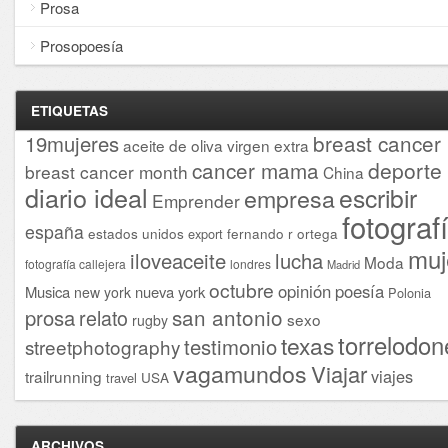
Prosa
Prosopoesía
ETIQUETAS
breast cancer
19mujeres
aceite de oliva virgen extra
cancer mama
deporte
breast cancer month
China
diario ideal
escribir
empresa
Emprender
fotograf
españa
estados unidos
fernando r ortega
export
muj
iloveaceite
lucha
Moda
fotografía callejera
londres
Madrid
octubre
opinión
poesía
Musica
nueva york
new york
Polonia
san antonio
prosa
relato
sexo
rugby
torrelodon
texas
testimonio
streetphotography
vagamundos
Viajar
viajes
trailrunning
USA
travel
ARCHIVOS