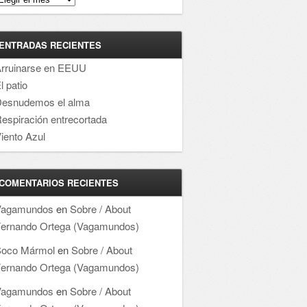
ENTRADAS RECIENTES
rruinarse en EEUU
l patio
esnudemos el alma
espiración entrecortada
iento Azul
COMENTARIOS RECIENTES
Vagamundos
en
Sobre / About
ernando Ortega (Vagamundos)
oco Mármol
en
Sobre / About
ernando Ortega (Vagamundos)
Vagamundos
en
Sobre / About