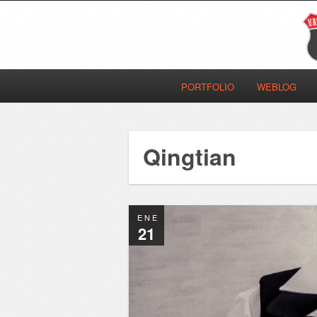
PORTFOLIO
WEBLOG
Qingtian
ENE
21