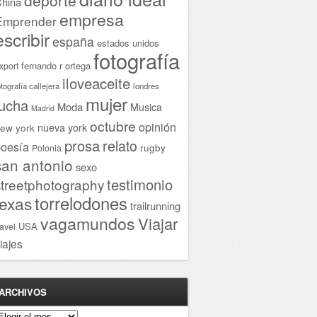
hina
empresa
Emprender
escribir
españa
estados unidos
fotografía
fernando r ortega
xport
iloveaceite
otografía callejera
londres
mujer
lucha
Moda
Musica
Madrid
octubre
opinión
ew york
nueva york
prosa
relato
oesía
rugby
Polonia
san antonio
sexo
testimonio
streetphotography
torrelodones
texas
trailrunning
vagamundos
Viajar
USA
ravel
iajes
ARCHIVOS
rchivos