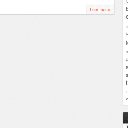
C
»
Leer mas
e
f
n
p
t
v
A