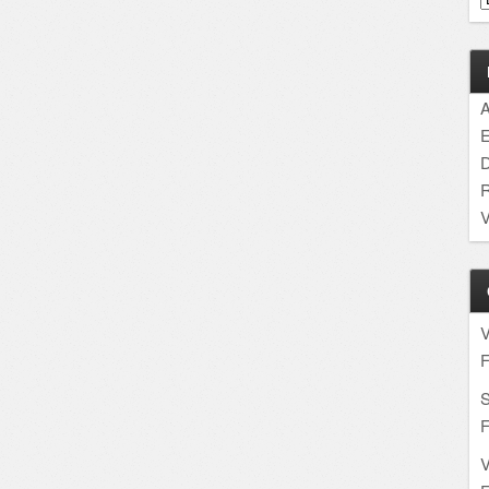
A
E
D
R
V
F
S
F