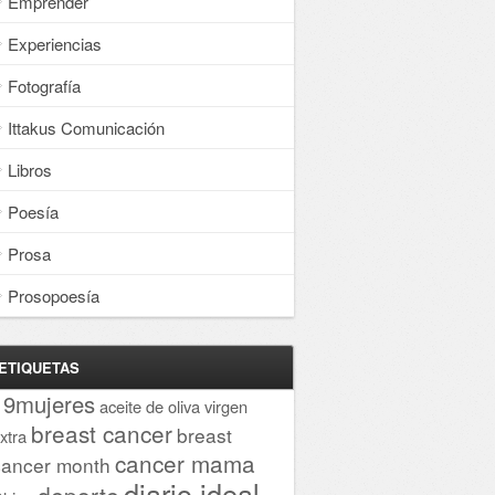
Emprender
Experiencias
Fotografía
Ittakus Comunicación
Libros
Poesía
Prosa
Prosopoesía
ETIQUETAS
19mujeres
aceite de oliva virgen
breast cancer
breast
xtra
cancer mama
cancer month
diario ideal
deporte