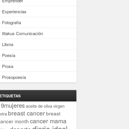
Emprender
Experiencias
Fotografía
Ittakus Comunicación
Libros
Poesía
Prosa
Prosopoesía
ETIQUETAS
19mujeres
aceite de oliva virgen
breast cancer
breast
xtra
cancer mama
cancer month
diario ideal
deporte