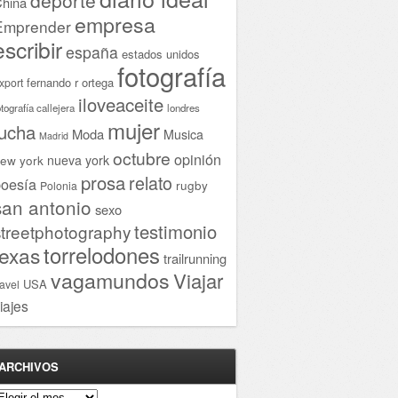
hina
empresa
Emprender
escribir
españa
estados unidos
fotografía
fernando r ortega
xport
iloveaceite
otografía callejera
londres
mujer
lucha
Moda
Musica
Madrid
octubre
opinión
ew york
nueva york
prosa
relato
oesía
rugby
Polonia
san antonio
sexo
testimonio
streetphotography
torrelodones
texas
trailrunning
vagamundos
Viajar
USA
ravel
iajes
ARCHIVOS
rchivos