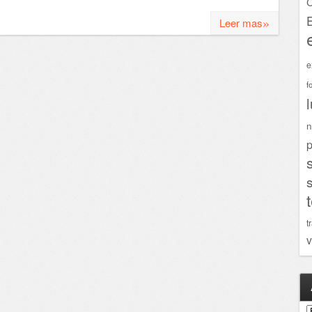
C
»
Leer mas
e
f
n
p
t
v
A