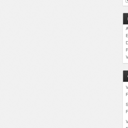
A
E
D
R
V
F
S
F