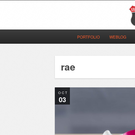
PORTFOLIO
WEBLOG
rae
OCT
03