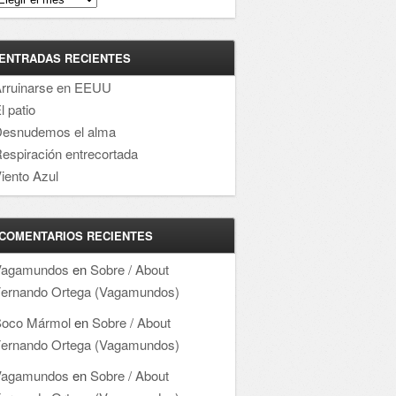
ENTRADAS RECIENTES
rruinarse en EEUU
l patio
esnudemos el alma
espiración entrecortada
iento Azul
COMENTARIOS RECIENTES
Vagamundos
en
Sobre / About
ernando Ortega (Vagamundos)
oco Mármol
en
Sobre / About
ernando Ortega (Vagamundos)
Vagamundos
en
Sobre / About