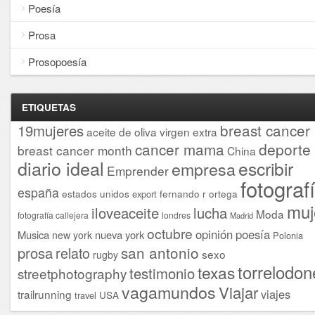
Poesía
Prosa
Prosopoesía
ETIQUETAS
breast cancer
19mujeres
aceite de oliva virgen extra
cancer mama
deporte
breast cancer month
China
diario ideal
escribir
empresa
Emprender
fotograf
españa
estados unidos
fernando r ortega
export
muj
iloveaceite
lucha
Moda
fotografía callejera
londres
Madrid
octubre
opinión
poesía
Musica
nueva york
new york
Polonia
san antonio
prosa
relato
sexo
rugby
torrelodon
texas
testimonio
streetphotography
vagamundos
Viajar
viajes
trailrunning
USA
travel