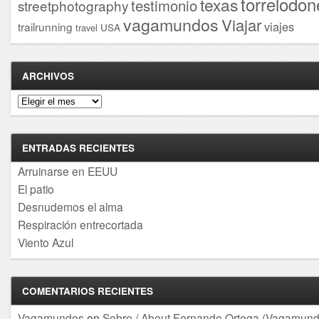
torrelodon
texas
testimonio
streetphotography
vagamundos
Viajar
viajes
trailrunning
USA
travel
ARCHIVOS
Archivos
ENTRADAS RECIENTES
Arruinarse en EEUU
El patio
Desnudemos el alma
Respiración entrecortada
Viento Azul
COMENTARIOS RECIENTES
Vagamundos
en
Sobre / About Fernando Ortega (Vagamund