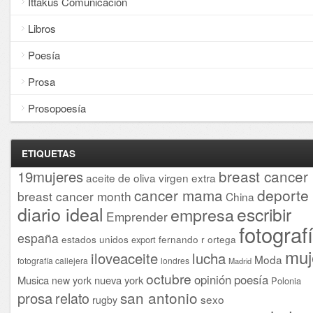
Ittakus Comunicación
Libros
Poesía
Prosa
Prosopoesía
ETIQUETAS
breast cancer
19mujeres
aceite de oliva virgen extra
cancer mama
deporte
breast cancer month
China
diario ideal
escribir
empresa
Emprender
fotograf
españa
estados unidos
fernando r ortega
export
muj
iloveaceite
lucha
Moda
fotografía callejera
londres
Madrid
octubre
opinión
poesía
Musica
nueva york
new york
Polonia
san antonio
prosa
relato
sexo
rugby