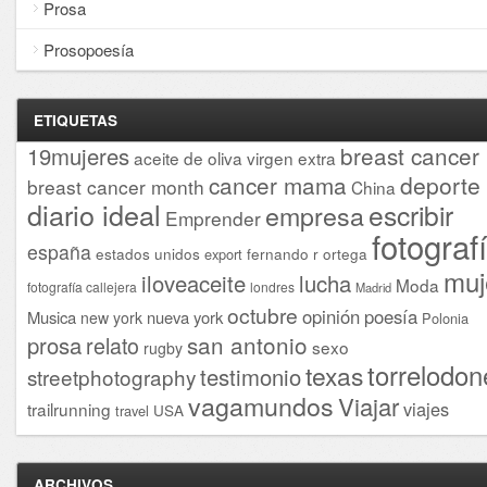
Prosa
Prosopoesía
ETIQUETAS
breast cancer
19mujeres
aceite de oliva virgen extra
cancer mama
deporte
breast cancer month
China
diario ideal
escribir
empresa
Emprender
fotograf
españa
estados unidos
fernando r ortega
export
muj
iloveaceite
lucha
Moda
fotografía callejera
londres
Madrid
octubre
opinión
poesía
Musica
nueva york
new york
Polonia
san antonio
prosa
relato
sexo
rugby
torrelodon
texas
testimonio
streetphotography
vagamundos
Viajar
viajes
trailrunning
USA
travel
ARCHIVOS