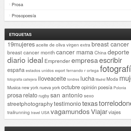
Prosa
Prosopoesía
ETIQUETAS
breast cancer
19mujeres
aceite de oliva virgen extra
cancer mama
deporte
breast cancer month
China
diario ideal
escribir
empresa
Emprender
fotograf
españa
estados unidos
fernando r ortega
export
muj
iloveaceite
lucha
Moda
fotografía callejera
londres
Madrid
octubre
opinión
poesía
Musica
nueva york
new york
Polonia
san antonio
prosa
relato
sexo
rugby
torrelodon
texas
testimonio
streetphotography
vagamundos
Viajar
viajes
trailrunning
USA
travel