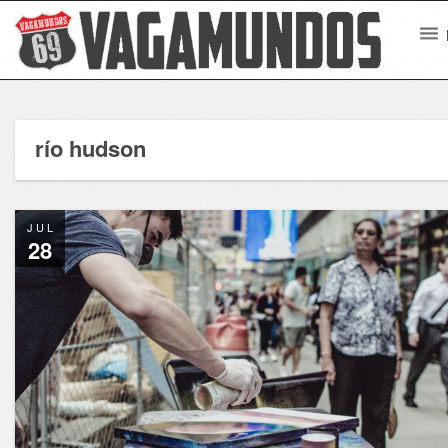
río hudson
JUL
28