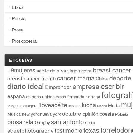
Libros
Poesía
Prosa
Prosopoesía
ETIQUETAS
breast cancer
19mujeres
aceite de oliva virgen extra
cancer mama
deporte
breast cancer month
China
diario ideal
escribir
empresa
Emprender
fotograf
españa
estados unidos
fernando r ortega
export
muj
iloveaceite
lucha
Moda
fotografía callejera
londres
Madrid
octubre
opinión
poesía
Musica
nueva york
new york
Polonia
san antonio
prosa
relato
sexo
rugby
torrelodon
texas
testimonio
streetphotography