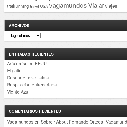
vagamundos
Viajar
viajes
trailrunning
USA
travel
ARCHIVOS
Archivos
ENTRADAS RECIENTES
Arruinarse en EEUU
El patio
Desnudemos el alma
Respiración entrecortada
Viento Azul
COMENTARIOS RECIENTES
Vagamundos
en
Sobre / About Fernando Ortega (Vagamund