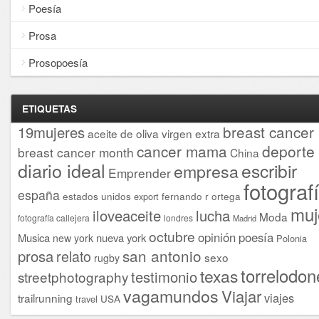
Poesía
Prosa
Prosopoesía
ETIQUETAS
breast cancer
19mujeres
aceite de oliva virgen extra
cancer mama
deporte
breast cancer month
China
diario ideal
escribir
empresa
Emprender
fotograf
españa
estados unidos
fernando r ortega
export
muj
iloveaceite
lucha
Moda
fotografía callejera
londres
Madrid
octubre
opinión
poesía
Musica
nueva york
new york
Polonia
san antonio
prosa
relato
sexo
rugby
torrelodon
texas
testimonio
streetphotography
vagamundos
Viajar
viajes
trailrunning
USA
travel