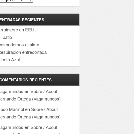
ENTRADAS RECIENTES
rruinarse en EEUU
l patio
esnudemos el alma
espiración entrecortada
iento Azul
COMENTARIOS RECIENTES
Vagamundos
en
Sobre / About
ernando Ortega (Vagamundos)
oco Mármol
en
Sobre / About
ernando Ortega (Vagamundos)
Vagamundos
en
Sobre / About