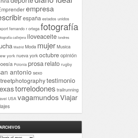
hina
empresa
Emprender
escribir
españa
estados unidos
fotografía
fernando r ortega
xport
iloveaceite
otografía callejera
londres
mujer
lucha
Moda
Musica
Madrid
octubre
opinión
ew york
nueva york
prosa
relato
oesía
rugby
Polonia
san antonio
sexo
testimonio
streetphotography
torrelodones
texas
trailrunning
vagamundos
Viajar
USA
ravel
iajes
ARCHIVOS
rchivos