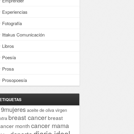
Emprender
Experiencias
Fotografía
Ittakus Comunicación
Libros
Poesía
Prosa
Prosopoesía
ETIQUETAS
19mujeres
aceite de oliva virgen
breast cancer
breast
xtra
cancer mama
cancer month
diario ideal
deporte