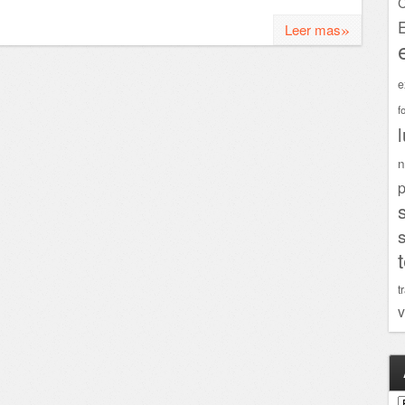
C
»
Leer mas
e
f
n
p
t
v
A