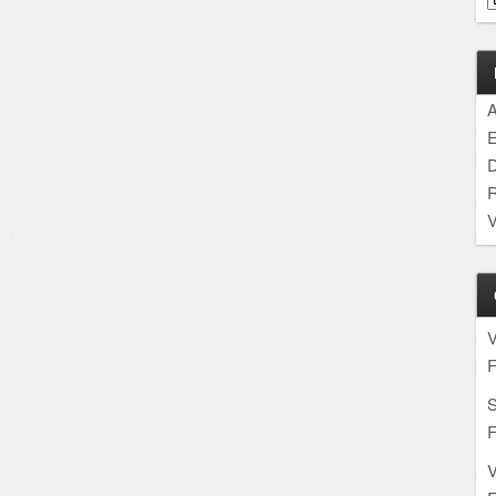
A
E
D
R
V
F
S
F