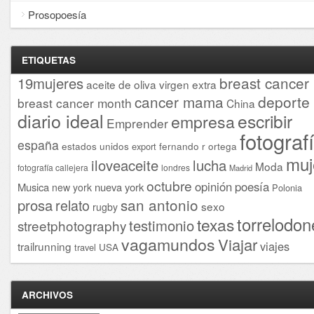
Prosopoesía
ETIQUETAS
breast cancer
19mujeres
aceite de oliva virgen extra
cancer mama
deporte
breast cancer month
China
diario ideal
escribir
empresa
Emprender
fotograf
españa
estados unidos
fernando r ortega
export
muj
iloveaceite
lucha
Moda
fotografía callejera
londres
Madrid
octubre
opinión
poesía
Musica
nueva york
new york
Polonia
san antonio
prosa
relato
sexo
rugby
torrelodon
texas
testimonio
streetphotography
vagamundos
Viajar
viajes
trailrunning
USA
travel
ARCHIVOS