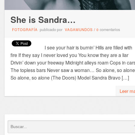
She is Sandra…
publicado por
comentarios
FOTOGRAFÍA
VAGAMUNDOS
/
0
I see your hair is burnin’ Hills are filled with
fire If they say I never loved you You know they are a liar
Drivin’ down your freeway Midnight alleys roam Cops in cars
The topless bars Never saw a woman… So alone, so alone
So alone, so alone (The Doors) Model Sandra Bravo […]
Leer m