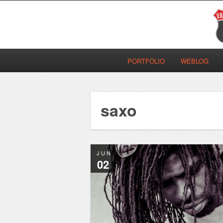
PORTFOLIO
WEBLOG
saxo
JUN
02