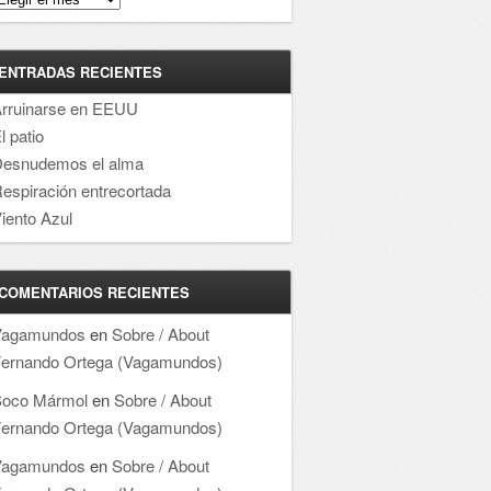
ENTRADAS RECIENTES
rruinarse en EEUU
l patio
esnudemos el alma
espiración entrecortada
iento Azul
COMENTARIOS RECIENTES
Vagamundos
en
Sobre / About
ernando Ortega (Vagamundos)
oco Mármol
en
Sobre / About
ernando Ortega (Vagamundos)
Vagamundos
en
Sobre / About