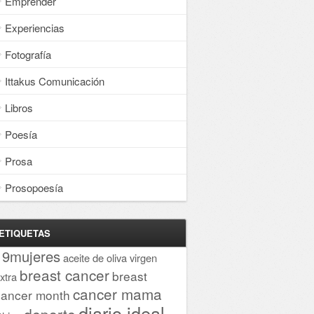
Emprender
Experiencias
Fotografía
Ittakus Comunicación
Libros
Poesía
Prosa
Prosopoesía
ETIQUETAS
19mujeres
aceite de oliva virgen
breast cancer
breast
xtra
cancer mama
cancer month
diario ideal
deporte