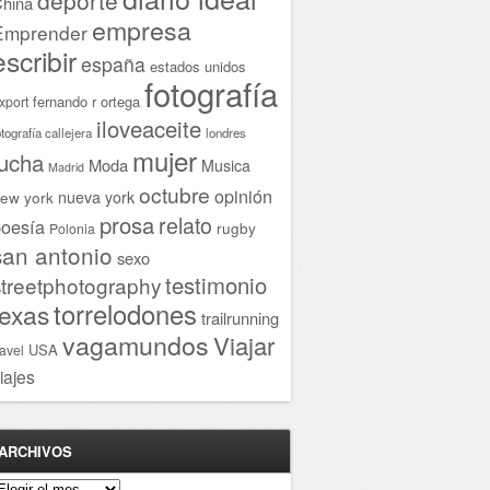
hina
empresa
Emprender
escribir
españa
estados unidos
fotografía
fernando r ortega
xport
iloveaceite
otografía callejera
londres
mujer
lucha
Moda
Musica
Madrid
octubre
opinión
ew york
nueva york
prosa
relato
oesía
rugby
Polonia
san antonio
sexo
testimonio
streetphotography
torrelodones
texas
trailrunning
vagamundos
Viajar
USA
ravel
iajes
ARCHIVOS
rchivos