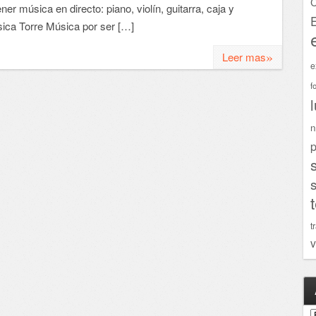
C
r música en directo: piano, violín, guitarra, caja y
sica Torre Música por ser […]
»
Leer mas
e
f
n
p
t
v
A