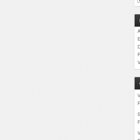
A
E
D
R
V
F
S
F