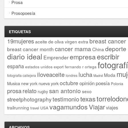
Prosa
Prosopoesía
ETIQUETAS
breast cancer
19mujeres
aceite de oliva virgen extra
cancer mama
deporte
breast cancer month
China
diario ideal
escribir
empresa
Emprender
fotograf
españa
estados unidos
fernando r ortega
export
muj
iloveaceite
lucha
Moda
fotografía callejera
londres
Madrid
octubre
opinión
poesía
Musica
nueva york
new york
Polonia
san antonio
prosa
relato
sexo
rugby
torrelodon
texas
testimonio
streetphotography
vagamundos
Viajar
viajes
trailrunning
USA
travel
ARCHIVOS