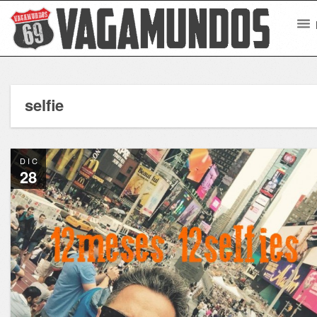
selfie
DIC
28