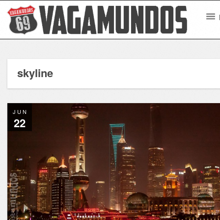
skyline
JUN
22