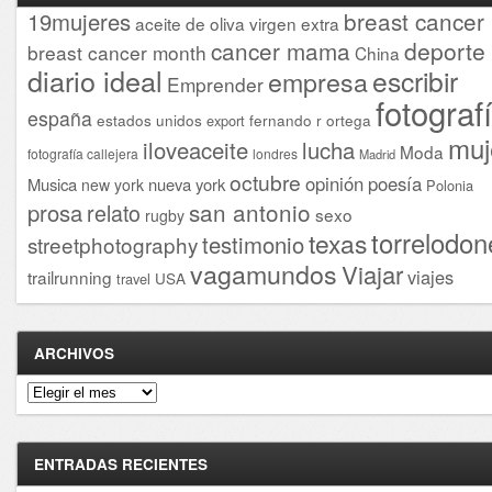
breast cancer
19mujeres
aceite de oliva virgen extra
cancer mama
deporte
breast cancer month
China
diario ideal
escribir
empresa
Emprender
fotograf
españa
estados unidos
fernando r ortega
export
muj
iloveaceite
lucha
Moda
fotografía callejera
londres
Madrid
octubre
opinión
poesía
Musica
nueva york
new york
Polonia
san antonio
prosa
relato
sexo
rugby
torrelodon
texas
testimonio
streetphotography
vagamundos
Viajar
viajes
trailrunning
USA
travel
ARCHIVOS
Archivos
ENTRADAS RECIENTES