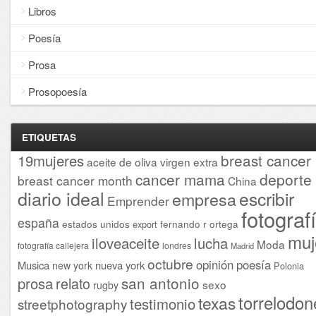
Libros
Poesía
Prosa
Prosopoesía
ETIQUETAS
breast cancer
19mujeres
aceite de oliva virgen extra
cancer mama
deporte
breast cancer month
China
diario ideal
escribir
empresa
Emprender
fotograf
españa
estados unidos
fernando r ortega
export
muj
iloveaceite
lucha
Moda
fotografía callejera
londres
Madrid
octubre
opinión
poesía
Musica
nueva york
new york
Polonia
san antonio
prosa
relato
sexo
rugby
torrelodon
texas
testimonio
streetphotography