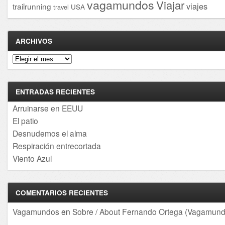
vagamundos
Viajar
viajes
trailrunning
USA
travel
ARCHIVOS
Archivos
ENTRADAS RECIENTES
Arruinarse en EEUU
El patio
Desnudemos el alma
Respiración entrecortada
Viento Azul
COMENTARIOS RECIENTES
Vagamundos
en
Sobre / About Fernando Ortega (Vagamund