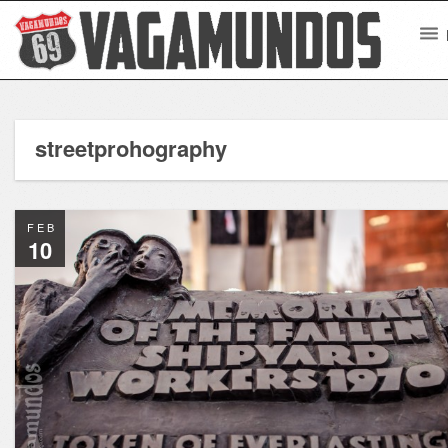
streetprohography
FEB
10