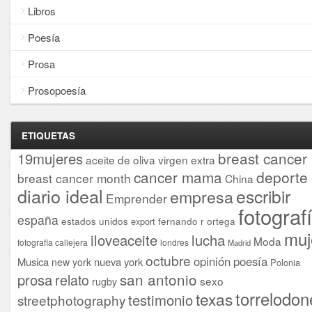
Libros
Poesía
Prosa
Prosopoesía
ETIQUETAS
breast cancer
19mujeres
aceite de oliva virgen extra
cancer mama
deporte
breast cancer month
China
diario ideal
escribir
empresa
Emprender
fotograf
españa
estados unidos
fernando r ortega
export
muj
iloveaceite
lucha
Moda
fotografía callejera
londres
Madrid
octubre
opinión
poesía
Musica
nueva york
new york
Polonia
san antonio
prosa
relato
sexo
rugby
torrelodon
texas
testimonio
streetphotography