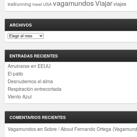
vagamundos
Viajar
viajes
trailrunning
USA
travel
ARCHIVOS
Archivos
ENTRADAS RECIENTES
Arruinarse en EEUU
El patio
Desnudemos el alma
Respiración entrecortada
Viento Azul
COMENTARIOS RECIENTES
Vagamundos
en
Sobre / About Fernando Ortega (Vagamund