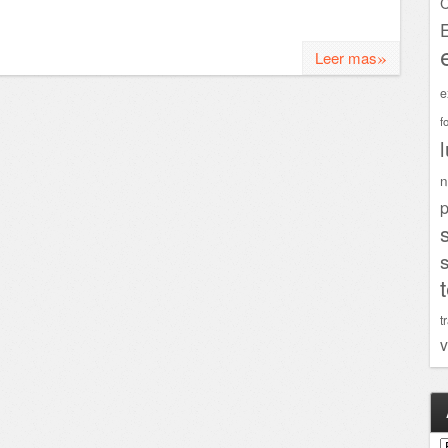
C
»
Leer mas
e
f
n
p
t
v
A