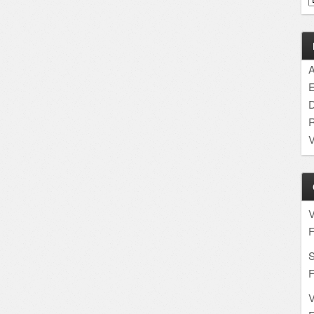
A
E
D
R
V
F
S
F