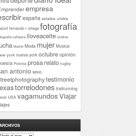
hina
empresa
Emprender
escribir
españa
estados unidos
fotografía
fernando r ortega
xport
iloveaceite
otografía callejera
londres
mujer
lucha
Moda
Musica
Madrid
octubre
opinión
ew york
nueva york
prosa
relato
oesía
rugby
Polonia
san antonio
sexo
testimonio
streetphotography
torrelodones
texas
trailrunning
vagamundos
Viajar
USA
ravel
iajes
ARCHIVOS
rchivos