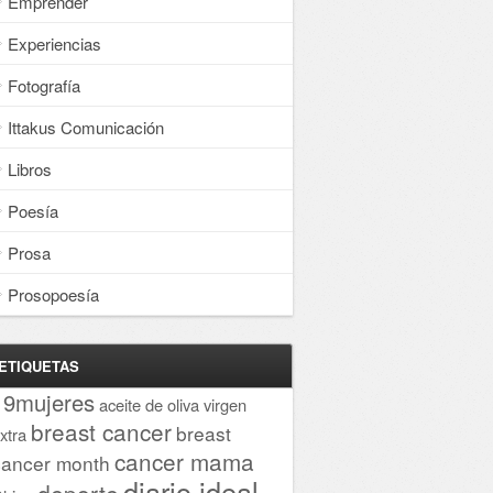
Emprender
Experiencias
Fotografía
Ittakus Comunicación
Libros
Poesía
Prosa
Prosopoesía
ETIQUETAS
19mujeres
aceite de oliva virgen
breast cancer
breast
xtra
cancer mama
cancer month
diario ideal
deporte