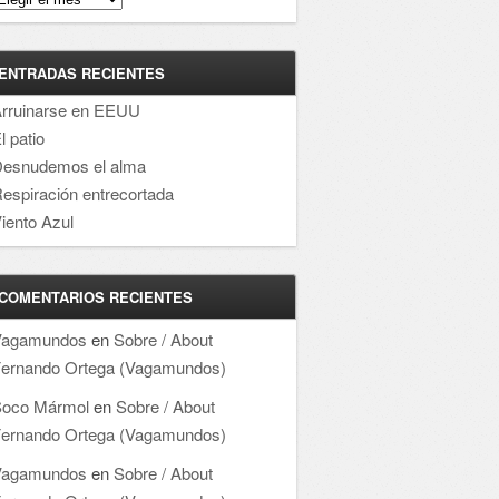
ENTRADAS RECIENTES
rruinarse en EEUU
l patio
esnudemos el alma
espiración entrecortada
iento Azul
COMENTARIOS RECIENTES
Vagamundos
en
Sobre / About
ernando Ortega (Vagamundos)
oco Mármol
en
Sobre / About
ernando Ortega (Vagamundos)
Vagamundos
en
Sobre / About