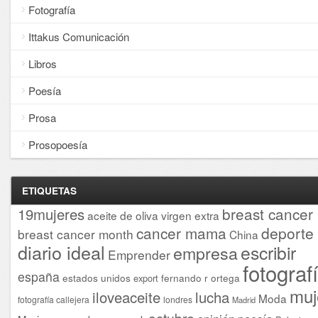
Fotografía
Ittakus Comunicación
Libros
Poesía
Prosa
Prosopoesía
ETIQUETAS
breast cancer
19mujeres
aceite de oliva virgen extra
cancer mama
deporte
breast cancer month
China
diario ideal
escribir
empresa
Emprender
fotograf
españa
estados unidos
fernando r ortega
export
muj
iloveaceite
lucha
Moda
fotografía callejera
londres
Madrid
octubre