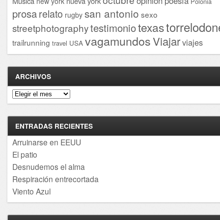
opinión
poesía
Musica
nueva york
new york
Polonia
san antonio
prosa
relato
sexo
rugby
torrelodon
texas
testimonio
streetphotography
vagamundos
Viajar
viajes
trailrunning
USA
travel
ARCHIVOS
Archivos
ENTRADAS RECIENTES
Arruinarse en EEUU
El patio
Desnudemos el alma
Respiración entrecortada
Viento Azul