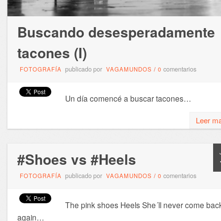
Buscando desesperadamente
tacones (I)
publicado por
comentarios
FOTOGRAFÍA
VAGAMUNDOS
/
0
Un día comencé a buscar tacones…
Leer m
#Shoes vs #Heels
publicado por
comentarios
FOTOGRAFÍA
VAGAMUNDOS
/
0
The pink shoes Heels She´ll never come bac
again…