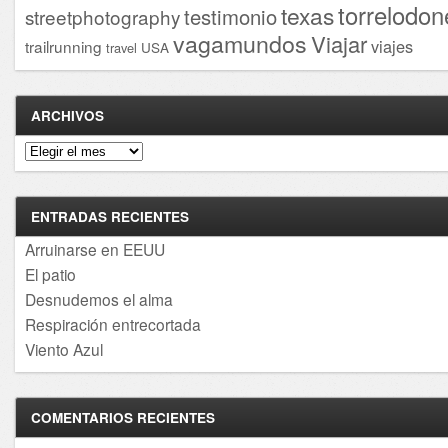
torrelodon
texas
testimonio
streetphotography
vagamundos
Viajar
viajes
trailrunning
USA
travel
ARCHIVOS
Archivos
ENTRADAS RECIENTES
Arruinarse en EEUU
El patio
Desnudemos el alma
Respiración entrecortada
Viento Azul
COMENTARIOS RECIENTES