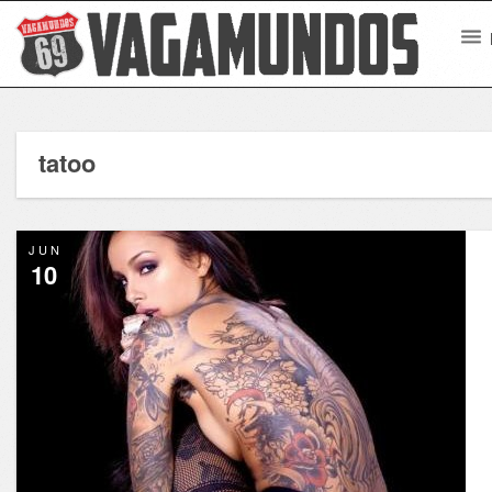
tatoo
JUN
10