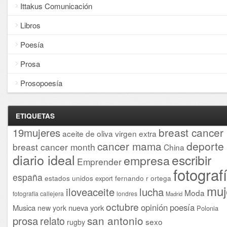
Ittakus Comunicación
Libros
Poesía
Prosa
Prosopoesía
ETIQUETAS
breast cancer
19mujeres
aceite de oliva virgen extra
cancer mama
deporte
breast cancer month
China
diario ideal
escribir
empresa
Emprender
fotograf
españa
estados unidos
fernando r ortega
export
muj
iloveaceite
lucha
Moda
fotografía callejera
londres
Madrid
octubre
opinión
poesía
Musica
nueva york
new york
Polonia
san antonio
prosa
relato
sexo
rugby