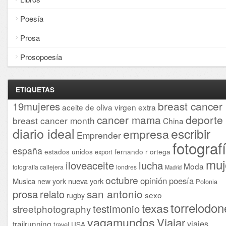
Poesía
Prosa
Prosopoesía
ETIQUETAS
breast cancer
19mujeres
aceite de oliva virgen extra
cancer mama
deporte
breast cancer month
China
diario ideal
escribir
empresa
Emprender
fotograf
españa
estados unidos
fernando r ortega
export
muj
iloveaceite
lucha
Moda
fotografía callejera
londres
Madrid
octubre
opinión
poesía
Musica
nueva york
new york
Polonia
san antonio
prosa
relato
sexo
rugby
torrelodon
texas
testimonio
streetphotography
vagamundos
Viajar
viajes
trailrunning
USA
travel