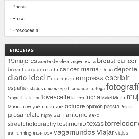
Poesía
Prosa
Prosopoesía
ETIQUETAS
breast cancer
19mujeres
aceite de oliva virgen extra
cancer mama
deporte
breast cancer month
China
diario ideal
escribir
empresa
Emprender
fotograf
españa
estados unidos
fernando r ortega
export
muj
iloveaceite
lucha
Moda
fotografía callejera
londres
Madrid
octubre
opinión
poesía
Musica
nueva york
new york
Polonia
san antonio
prosa
relato
sexo
rugby
torrelodon
texas
testimonio
streetphotography
vagamundos
Viajar
viajes
trailrunning
USA
travel