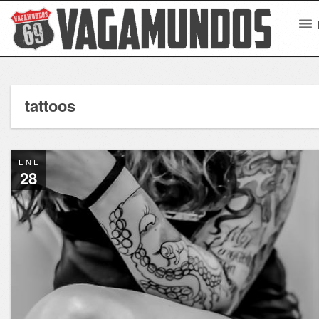
tattoos
ENE
28