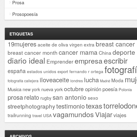
Prosa
Prosopoesía
ETIQUETAS
breast cancer
19mujeres
aceite de oliva virgen extra
cancer mama
deporte
breast cancer month
China
diario ideal
escribir
empresa
Emprender
fotograf
españa
estados unidos
fernando r ortega
export
muj
iloveaceite
lucha
Moda
fotografía callejera
londres
Madrid
octubre
opinión
poesía
Musica
nueva york
new york
Polonia
san antonio
prosa
relato
sexo
rugby
torrelodon
texas
testimonio
streetphotography
vagamundos
Viajar
viajes
trailrunning
USA
travel
ARCHIVOS