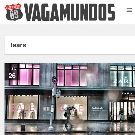
tears
JUN
26