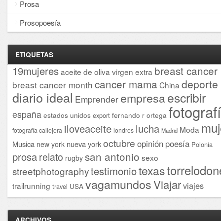
Prosa
Prosopoesía
ETIQUETAS
breast cancer
19mujeres
aceite de oliva virgen extra
cancer mama
deporte
breast cancer month
China
diario ideal
escribir
empresa
Emprender
fotograf
españa
estados unidos
fernando r ortega
export
muj
iloveaceite
lucha
Moda
fotografía callejera
londres
Madrid
octubre
opinión
poesía
Musica
nueva york
new york
Polonia
san antonio
prosa
relato
sexo
rugby
torrelodon
texas
testimonio
streetphotography
vagamundos
Viajar
viajes
trailrunning
USA
travel
ARCHIVOS