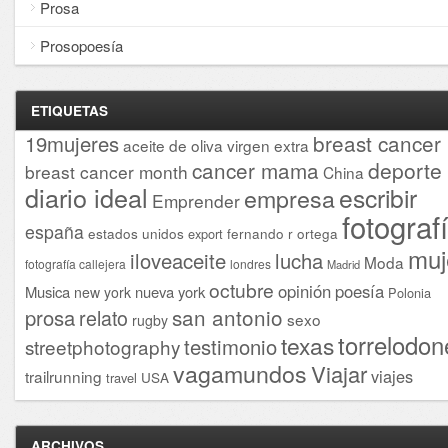
Prosa
Prosopoesía
ETIQUETAS
breast cancer
19mujeres
aceite de oliva virgen extra
cancer mama
deporte
breast cancer month
China
diario ideal
escribir
empresa
Emprender
fotograf
españa
estados unidos
fernando r ortega
export
muj
iloveaceite
lucha
Moda
fotografía callejera
londres
Madrid
octubre
opinión
poesía
Musica
nueva york
new york
Polonia
san antonio
prosa
relato
sexo
rugby
torrelodon
texas
testimonio
streetphotography
vagamundos
Viajar
viajes
trailrunning
USA
travel
ARCHIVOS