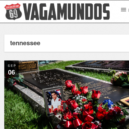
tennessee
SEP
06