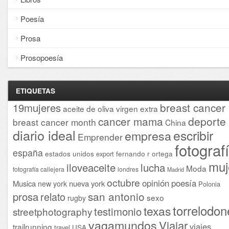
Poesía
Prosa
Prosopoesía
ETIQUETAS
breast cancer
19mujeres
aceite de oliva virgen extra
cancer mama
deporte
breast cancer month
China
diario ideal
escribir
empresa
Emprender
fotograf
españa
estados unidos
fernando r ortega
export
muj
iloveaceite
lucha
Moda
fotografía callejera
londres
Madrid
octubre
opinión
poesía
Musica
nueva york
new york
Polonia
san antonio
prosa
relato
sexo
rugby
torrelodon
texas
testimonio
streetphotography
vagamundos
Viajar
viajes
trailrunning
USA
travel