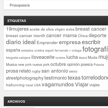
Prosopoesía
ETIQUETAS
breast cancer
19mujeres
aceite de oliva virgen extra
cancer mama
deporte
breast cancer month
China
diario ideal
escribir
empresa
Emprender
fotograf
españa
estados unidos
fernando r ortega
export
muj
iloveaceite
lucha
Moda
fotografía callejera
londres
Madrid
octubre
opinión
poesía
Musica
nueva york
new york
Polonia
san antonio
prosa
relato
sexo
rugby
torrelodon
texas
testimonio
streetphotography
vagamundos
Viajar
viajes
trailrunning
USA
travel
ARCHIVOS