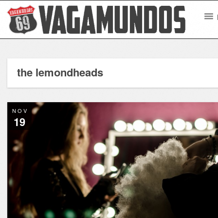
the lemondheads
NOV
19