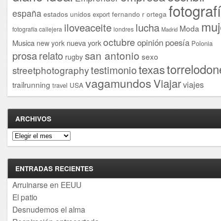
fotograf
españa
estados unidos
fernando r ortega
export
muj
iloveaceite
lucha
Moda
fotografía callejera
londres
Madrid
octubre
opinión
poesía
Musica
nueva york
new york
Polonia
san antonio
prosa
relato
sexo
rugby
torrelodon
texas
testimonio
streetphotography
vagamundos
Viajar
viajes
trailrunning
USA
travel
ARCHIVOS
Archivos
ENTRADAS RECIENTES
Arruinarse en EEUU
El patio
Desnudemos el alma