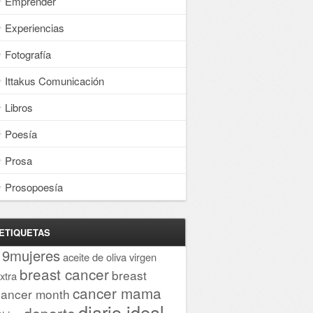
Emprender
Experiencias
Fotografía
Ittakus Comunicación
Libros
Poesía
Prosa
Prosopoesía
ETIQUETAS
19mujeres
aceite de oliva virgen
breast cancer
breast
xtra
cancer mama
cancer month
diario ideal
deporte