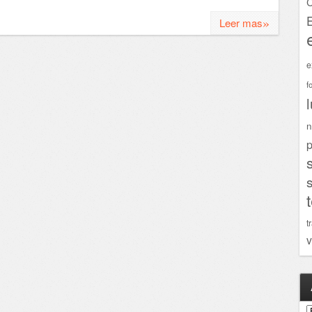
C
»
Leer mas
e
f
n
p
t
v
A