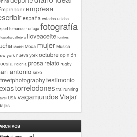
hina
empresa
Emprender
escribir
españa
estados unidos
fotografía
fernando r ortega
xport
iloveaceite
otografía callejera
londres
mujer
lucha
Moda
Musica
Madrid
octubre
opinión
ew york
nueva york
prosa
relato
oesía
rugby
Polonia
san antonio
sexo
testimonio
streetphotography
torrelodones
texas
trailrunning
vagamundos
Viajar
USA
ravel
iajes
ARCHIVOS
rchivos