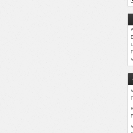
A
E
D
R
V
F
S
F