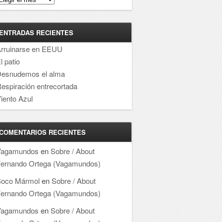
ENTRADAS RECIENTES
rruinarse en EEUU
l patio
esnudemos el alma
espiración entrecortada
iento Azul
COMENTARIOS RECIENTES
Vagamundos
en
Sobre / About
ernando Ortega (Vagamundos)
oco Mármol
en
Sobre / About
ernando Ortega (Vagamundos)
Vagamundos
en
Sobre / About