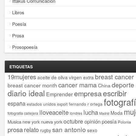
Ittakus Comunicación
Libros
Poesía
Prosa
Prosopoesía
ETIQUETAS
breast cancer
19mujeres
aceite de oliva virgen extra
cancer mama
deporte
breast cancer month
China
diario ideal
escribir
empresa
Emprender
fotograf
españa
estados unidos
fernando r ortega
export
muj
iloveaceite
lucha
Moda
fotografía callejera
londres
Madrid
octubre
opinión
poesía
Musica
nueva york
new york
Polonia
san antonio
prosa
relato
sexo
rugby