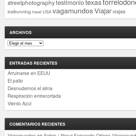
torrelodon
texas
testimonio
streetphotography
vagamundos
Viajar
viajes
trailrunning
USA
travel
ARCHIVOS
Archivos
ENTRADAS RECIENTES
Arruinarse en EEUU
El patio
Desnudemos el alma
Respiración entrecortada
Viento Azul
COMENTARIOS RECIENTES
Vagamundos
en
Sobre / About Fernando Ortega (Vagamund