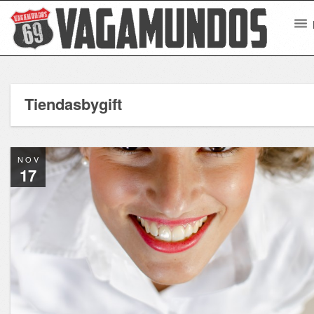
Tiendasbygift
NOV
17