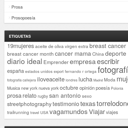
Prosa
Prosopoesía
ETIQUETAS
breast cancer
19mujeres
aceite de oliva virgen extra
cancer mama
deporte
breast cancer month
China
diario ideal
escribir
empresa
Emprender
fotograf
españa
estados unidos
fernando r ortega
export
muj
iloveaceite
lucha
Moda
fotografía callejera
londres
Madrid
octubre
opinión
poesía
Musica
nueva york
new york
Polonia
san antonio
prosa
relato
sexo
rugby
torrelodon
texas
testimonio
streetphotography
vagamundos
Viajar
viajes
trailrunning
USA
travel