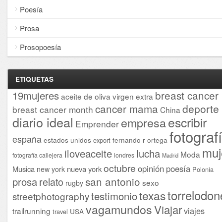
Poesía
Prosa
Prosopoesía
ETIQUETAS
breast cancer
19mujeres
aceite de oliva virgen extra
cancer mama
deporte
breast cancer month
China
diario ideal
escribir
empresa
Emprender
fotograf
españa
estados unidos
fernando r ortega
export
muj
iloveaceite
lucha
Moda
fotografía callejera
londres
Madrid
octubre
opinión
poesía
Musica
nueva york
new york
Polonia
san antonio
prosa
relato
sexo
rugby
torrelodon
texas
testimonio
streetphotography
vagamundos
Viajar
viajes
trailrunning
USA
travel