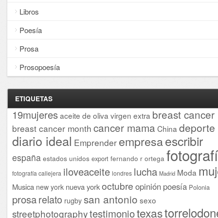
Libros
Poesía
Prosa
Prosopoesía
ETIQUETAS
breast cancer
19mujeres
aceite de oliva virgen extra
cancer mama
deporte
breast cancer month
China
diario ideal
escribir
empresa
Emprender
fotograf
españa
estados unidos
fernando r ortega
export
muj
iloveaceite
lucha
Moda
fotografía callejera
londres
Madrid
octubre
opinión
poesía
Musica
nueva york
new york
Polonia
san antonio
prosa
relato
sexo
rugby
torrelodon
texas
testimonio
streetphotography