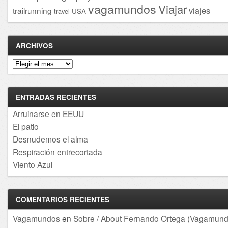
vagamundos
Viajar
viajes
trailrunning
USA
travel
ARCHIVOS
Archivos
ENTRADAS RECIENTES
Arruinarse en EEUU
El patio
Desnudemos el alma
Respiración entrecortada
Viento Azul
COMENTARIOS RECIENTES
Vagamundos
en
Sobre / About Fernando Ortega (Vagamund