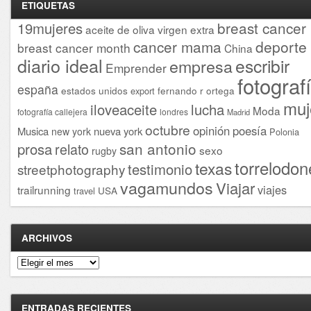
ETIQUETAS
breast cancer
19mujeres
aceite de oliva virgen extra
cancer mama
deporte
breast cancer month
China
diario ideal
escribir
empresa
Emprender
fotograf
españa
estados unidos
fernando r ortega
export
muj
iloveaceite
lucha
Moda
fotografía callejera
londres
Madrid
octubre
opinión
poesía
Musica
nueva york
new york
Polonia
san antonio
prosa
relato
sexo
rugby
torrelodon
texas
testimonio
streetphotography
vagamundos
Viajar
viajes
trailrunning
USA
travel
ARCHIVOS
Archivos
ENTRADAS RECIENTES