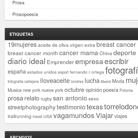
Prosa
Prosopoesía
ETIQUETAS
breast cancer
19mujeres
aceite de oliva virgen extra
cancer mama
deporte
breast cancer month
China
diario ideal
escribir
empresa
Emprender
fotograf
españa
estados unidos
fernando r ortega
export
muj
iloveaceite
lucha
Moda
fotografía callejera
londres
Madrid
octubre
opinión
poesía
Musica
nueva york
new york
Polonia
san antonio
prosa
relato
sexo
rugby
torrelodon
texas
testimonio
streetphotography
vagamundos
Viajar
viajes
trailrunning
USA
travel
ARCHIVOS