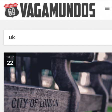
uk
SEP
22