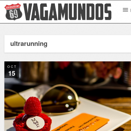
ultrarunning
OCT
15