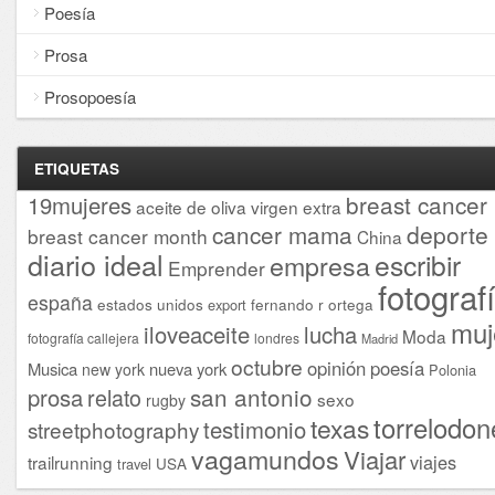
Poesía
Prosa
Prosopoesía
ETIQUETAS
breast cancer
19mujeres
aceite de oliva virgen extra
cancer mama
deporte
breast cancer month
China
diario ideal
escribir
empresa
Emprender
fotograf
españa
estados unidos
fernando r ortega
export
muj
iloveaceite
lucha
Moda
fotografía callejera
londres
Madrid
octubre
opinión
poesía
Musica
nueva york
new york
Polonia
san antonio
prosa
relato
sexo
rugby
torrelodon
texas
testimonio
streetphotography
vagamundos
Viajar
viajes
trailrunning
USA
travel