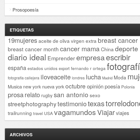
Prosopoesía
ETIQUETAS
breast cancer
19mujeres
aceite de oliva virgen extra
cancer mama
deporte
breast cancer month
China
diario ideal
escribir
empresa
Emprender
fotograf
españa
estados unidos
fernando r ortega
export
muj
iloveaceite
lucha
Moda
fotografía callejera
londres
Madrid
octubre
opinión
poesía
Musica
nueva york
new york
Polonia
san antonio
prosa
relato
sexo
rugby
torrelodon
texas
testimonio
streetphotography
vagamundos
Viajar
viajes
trailrunning
USA
travel
ARCHIVOS