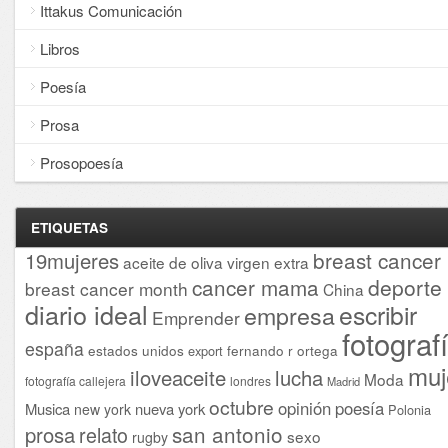
Ittakus Comunicación
Libros
Poesía
Prosa
Prosopoesía
ETIQUETAS
breast cancer
19mujeres
aceite de oliva virgen extra
cancer mama
deporte
breast cancer month
China
diario ideal
escribir
empresa
Emprender
fotograf
españa
estados unidos
fernando r ortega
export
muj
iloveaceite
lucha
Moda
fotografía callejera
londres
Madrid
octubre
opinión
poesía
Musica
nueva york
new york
Polonia
san antonio
prosa
relato
sexo
rugby