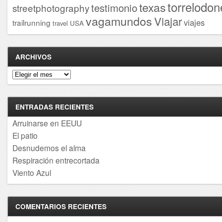
torrelodon
texas
testimonio
streetphotography
vagamundos
Viajar
viajes
trailrunning
USA
travel
ARCHIVOS
Archivos
ENTRADAS RECIENTES
Arruinarse en EEUU
El patio
Desnudemos el alma
Respiración entrecortada
Viento Azul
COMENTARIOS RECIENTES