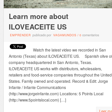
Learn more about
ILOVEACEITE US
publicado por
comentarios
EMPRENDER
VAGAMUNDOS
/
0
Watch the latest video we recorded in San
Antonio (Texas) about ILOVEACEITE US. Spanish olive oi
company headquartered in San Antonio, Texas.
ILOVEACEITE US works with distributors, wholesalers,
retailers and food-service companies throughout the United
States. Family owned and operated. Record & Edit: Jorge
Infante / Infante Communications
(http://www.jorgeinfante.com) Locations: 5 Points Local
(http://www.5pointslocal.com) […]
Leer m