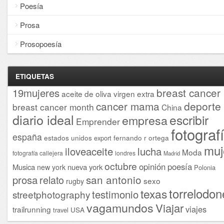
Poesía
Prosa
Prosopoesía
ETIQUETAS
breast cancer
19mujeres
aceite de oliva virgen extra
cancer mama
deporte
breast cancer month
China
diario ideal
escribir
empresa
Emprender
fotograf
españa
estados unidos
fernando r ortega
export
muj
iloveaceite
lucha
Moda
fotografía callejera
londres
Madrid
octubre
opinión
poesía
Musica
nueva york
new york
Polonia
san antonio
prosa
relato
sexo
rugby
torrelodon
texas
testimonio
streetphotography
vagamundos
Viajar
viajes
trailrunning
USA
travel