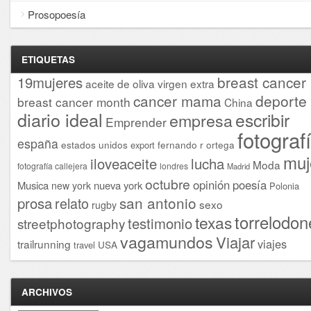
Prosopoesía
ETIQUETAS
breast cancer
19mujeres
aceite de oliva virgen extra
cancer mama
deporte
breast cancer month
China
diario ideal
escribir
empresa
Emprender
fotograf
españa
estados unidos
fernando r ortega
export
muj
iloveaceite
lucha
Moda
fotografía callejera
londres
Madrid
octubre
opinión
poesía
Musica
nueva york
new york
Polonia
san antonio
prosa
relato
sexo
rugby
torrelodon
texas
testimonio
streetphotography
vagamundos
Viajar
viajes
trailrunning
USA
travel
ARCHIVOS