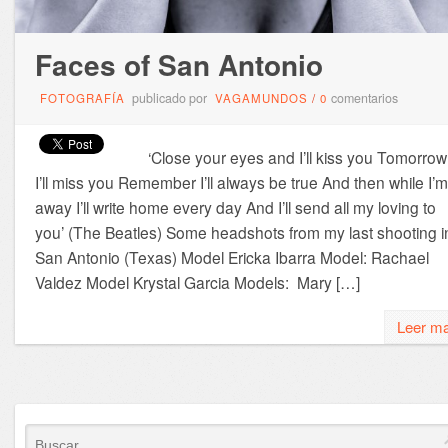
Faces of San Antonio
publicado por
comentarios
FOTOGRAFÍA
VAGAMUNDOS
/
0
‘Close your eyes and I’ll kiss you Tomorrow
I’ll miss you Remember I’ll always be true And then while I’m
away I’ll write home every day And I’ll send all my loving to
you’ (The Beatles) Some headshots from my last shooting i
San Antonio (Texas) Model Ericka Ibarra Model: Rachael
Valdez Model Krystal Garcia Models: Mary […]
Leer m