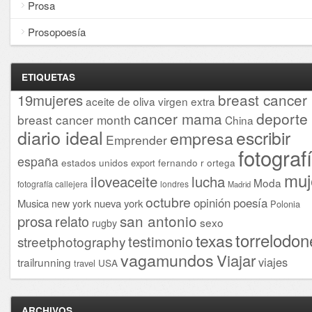
Prosa
Prosopoesía
ETIQUETAS
breast cancer
19mujeres
aceite de oliva virgen extra
cancer mama
deporte
breast cancer month
China
diario ideal
escribir
empresa
Emprender
fotograf
españa
estados unidos
fernando r ortega
export
muj
iloveaceite
lucha
Moda
fotografía callejera
londres
Madrid
octubre
opinión
poesía
Musica
nueva york
new york
Polonia
san antonio
prosa
relato
sexo
rugby
torrelodon
texas
testimonio
streetphotography
vagamundos
Viajar
viajes
trailrunning
USA
travel
ARCHIVOS