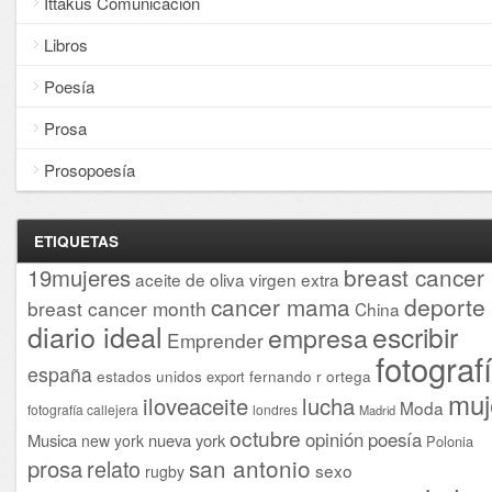
Ittakus Comunicación
Libros
Poesía
Prosa
Prosopoesía
ETIQUETAS
breast cancer
19mujeres
aceite de oliva virgen extra
cancer mama
deporte
breast cancer month
China
diario ideal
escribir
empresa
Emprender
fotograf
españa
estados unidos
fernando r ortega
export
muj
iloveaceite
lucha
Moda
fotografía callejera
londres
Madrid
octubre
opinión
poesía
Musica
nueva york
new york
Polonia
san antonio
prosa
relato
sexo
rugby