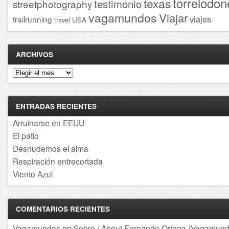
torrelodon
texas
testimonio
streetphotography
vagamundos
Viajar
viajes
trailrunning
USA
travel
ARCHIVOS
Archivos
ENTRADAS RECIENTES
Arruinarse en EEUU
El patio
Desnudemos el alma
Respiración entrecortada
Viento Azul
COMENTARIOS RECIENTES
Vagamundos
en
Sobre / About Fernando Ortega (Vagamund