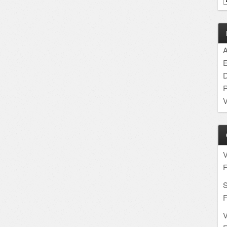
A
E
D
R
V
F
S
F