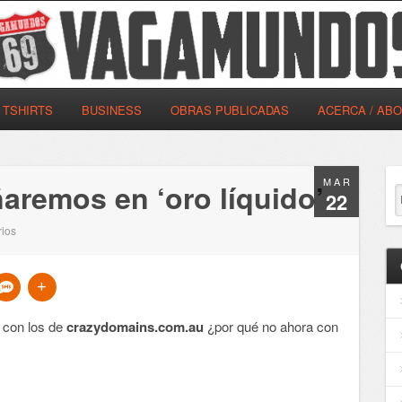
TSHIRTS
BUSINESS
OBRAS PUBLICADAS
ACERCA / AB
MAR
ñaremos en ‘oro líquido’
22
ios
 con los de
crazydomains.com.au
¿por qué no ahora con