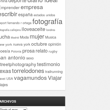
hina
empresa
Emprender
escribir
españa
estados unidos
fotografía
fernando r ortega
xport
iloveaceite
otografía callejera
londres
mujer
lucha
Moda
Musica
Madrid
octubre
opinión
ew york
nueva york
prosa
relato
oesía
rugby
Polonia
san antonio
sexo
testimonio
streetphotography
torrelodones
texas
trailrunning
vagamundos
Viajar
USA
ravel
iajes
ARCHIVOS
rchivos