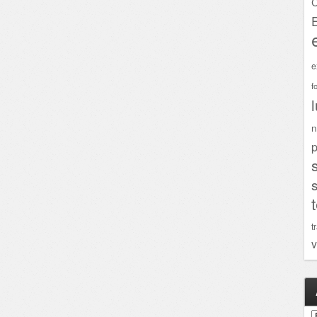
C
e
f
n
p
t
v
A