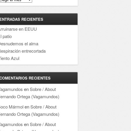
ENTRADAS RECIENTES
rruinarse en EEUU
l patio
esnudemos el alma
espiración entrecortada
iento Azul
COMENTARIOS RECIENTES
Vagamundos
en
Sobre / About
ernando Ortega (Vagamundos)
oco Mármol
en
Sobre / About
ernando Ortega (Vagamundos)
Vagamundos
en
Sobre / About