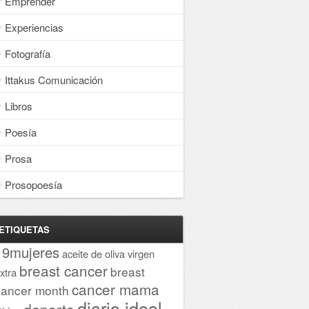
Emprender
Experiencias
Fotografía
Ittakus Comunicación
Libros
Poesía
Prosa
Prosopoesía
ETIQUETAS
19mujeres
aceite de oliva virgen
breast cancer
breast
xtra
cancer mama
cancer month
diario ideal
deporte