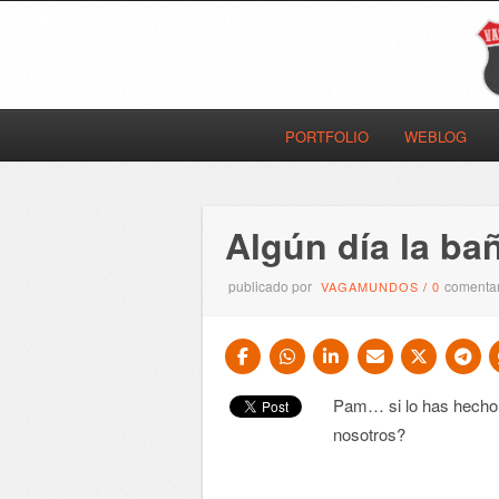
PORTFOLIO
WEBLOG
Algún día la ba
publicado por
comentar
VAGAMUNDOS
/
0
Pam… si lo has hecho
nosotros?