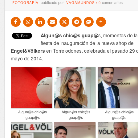
publicado por
comentarios
FOTOGRAFÍA
VAGAMUNDOS
/
0
Algun@s chic@s guap@
s, momentos de la
fiesta de inauguración de la nueva shop de
Engel&Völkers
en Torrelodones, celebrada el pasado 29 
mayo de 2014.
Algun@s chic@s
Algun@s chic@s
Algun@s chic@s
guap@s
guap@s
guap@s