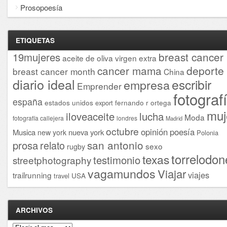
Prosopoesía
ETIQUETAS
breast cancer
19mujeres
aceite de oliva virgen extra
cancer mama
deporte
breast cancer month
China
diario ideal
escribir
empresa
Emprender
fotograf
españa
estados unidos
fernando r ortega
export
muj
iloveaceite
lucha
Moda
fotografía callejera
londres
Madrid
octubre
opinión
poesía
Musica
nueva york
new york
Polonia
san antonio
prosa
relato
sexo
rugby
torrelodon
texas
testimonio
streetphotography
vagamundos
Viajar
viajes
trailrunning
USA
travel
ARCHIVOS
Archivos