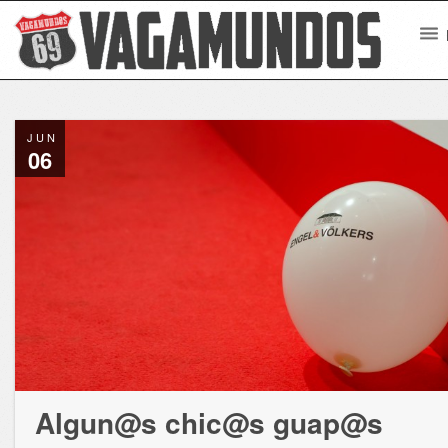
JUN
06
Algun@s chic@s guap@s