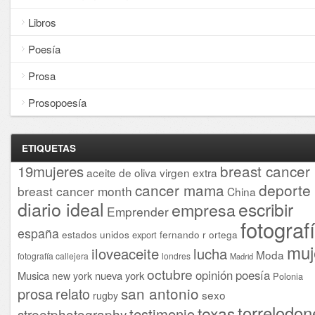
Libros
Poesía
Prosa
Prosopoesía
ETIQUETAS
breast cancer
19mujeres
aceite de oliva virgen extra
cancer mama
deporte
breast cancer month
China
diario ideal
escribir
empresa
Emprender
fotograf
españa
estados unidos
fernando r ortega
export
muj
iloveaceite
lucha
Moda
fotografía callejera
londres
Madrid
octubre
opinión
poesía
Musica
nueva york
new york
Polonia
san antonio
prosa
relato
sexo
rugby
torrelodon
texas
testimonio
streetphotography