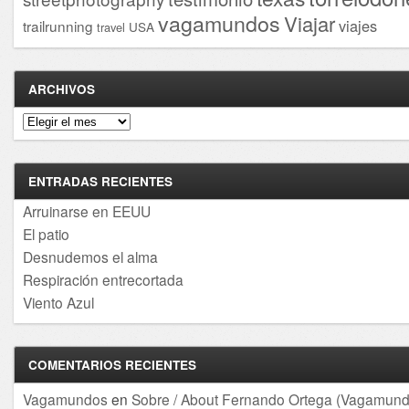
vagamundos
Viajar
viajes
trailrunning
USA
travel
ARCHIVOS
Archivos
ENTRADAS RECIENTES
Arruinarse en EEUU
El patio
Desnudemos el alma
Respiración entrecortada
Viento Azul
COMENTARIOS RECIENTES
Vagamundos
en
Sobre / About Fernando Ortega (Vagamund