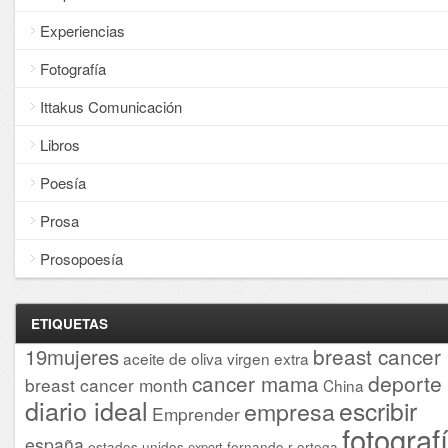
Experiencias
Fotografía
Ittakus Comunicación
Libros
Poesía
Prosa
Prosopoesía
ETIQUETAS
breast cancer
19mujeres
aceite de oliva virgen extra
cancer mama
deporte
breast cancer month
China
diario ideal
escribir
empresa
Emprender
fotograf
españa
estados unidos
fernando r ortega
export