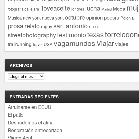
muj
iloveaceite
lucha
Moda
fotografía callejera
londres
Madrid
octubre
opinión
poesía
Musica
nueva york
new york
Polonia
san antonio
prosa
relato
sexo
rugby
torrelodon
texas
testimonio
streetphotography
vagamundos
Viajar
viajes
trailrunning
USA
travel
ARCHIVOS
Archivos
ENTRADAS RECIENTES
Arruinarse en EEUU
El patio
Desnudemos el alma
Respiración entrecortada
Viento Azul