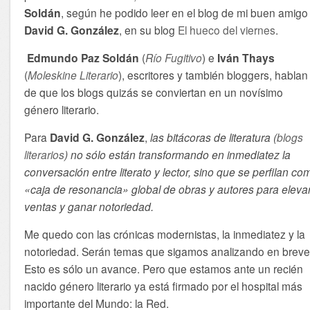
Soldán
, según he podido leer en el blog de mi buen amigo
David G. González
, en su blog
El hueco del viernes
.
Edmundo Paz Soldán
(
Río Fugitivo
) e
Iván Thays
(
Moleskine Literario
), escritores y también bloggers, hablan
de que los blogs quizás se conviertan en un novísimo
género literario.
Para
David G. González
,
las bitácoras de literatura (
blogs
literarios
) no sólo están transformando en inmediatez la
conversación entre literato y lector, sino que se perfilan co
«caja de resonancia» global de obras y autores para eleva
ventas y ganar notoriedad.
Me quedo con las crónicas modernistas, la inmediatez y la
notoriedad. Serán temas que sigamos analizando en breve
Esto es sólo un avance. Pero que estamos ante un recién
nacido género literario ya está firmado por el hospital más
importante del Mundo: la Red.