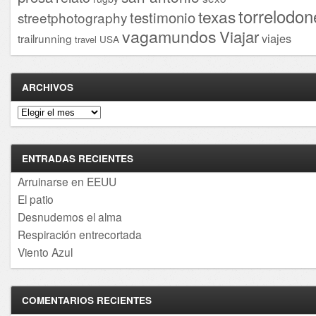
torrelodon
texas
testimonio
streetphotography
vagamundos
Viajar
viajes
trailrunning
USA
travel
ARCHIVOS
Archivos
ENTRADAS RECIENTES
Arruinarse en EEUU
El patio
Desnudemos el alma
Respiración entrecortada
Viento Azul
COMENTARIOS RECIENTES