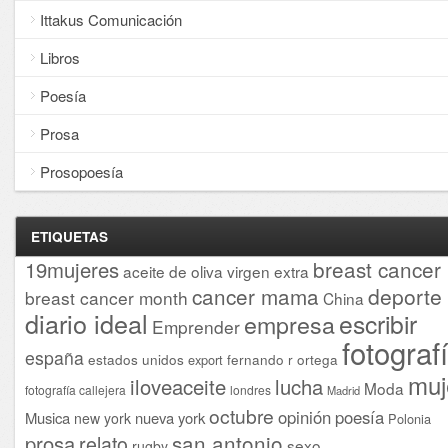
Ittakus Comunicación
Libros
Poesía
Prosa
Prosopoesía
ETIQUETAS
breast cancer
19mujeres
aceite de oliva virgen extra
cancer mama
deporte
breast cancer month
China
diario ideal
escribir
empresa
Emprender
fotograf
españa
estados unidos
fernando r ortega
export
muj
iloveaceite
lucha
Moda
fotografía callejera
londres
Madrid
octubre
opinión
poesía
Musica
nueva york
new york
Polonia
san antonio
prosa
relato
sexo
rugby